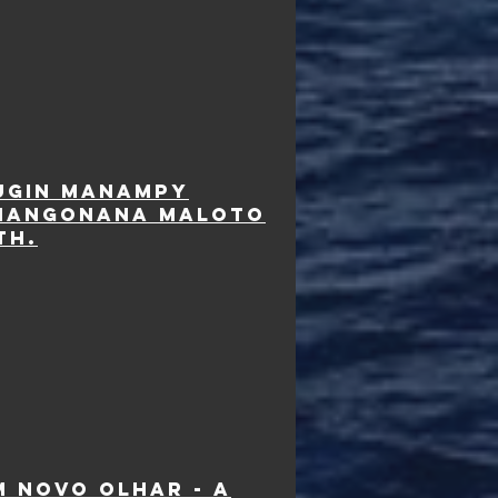
lugin manampy
anangonana maloto
th.
m novo olhar - A