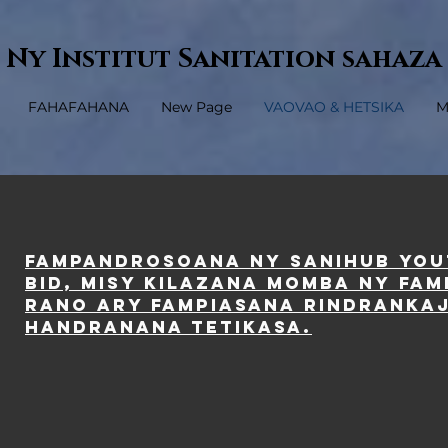
Ny Institut Sanitation sahaza
FAHAFAHANA
New Page
VAOVAO & HETSIKA
M
FAMPANDROSOANA NY SANIHUB YOU
BID, MISY KILAZANA MOMBA NY FA
RANO ARY FAMPIASANA rindrankaj
HANDRANANA TETIKASA.